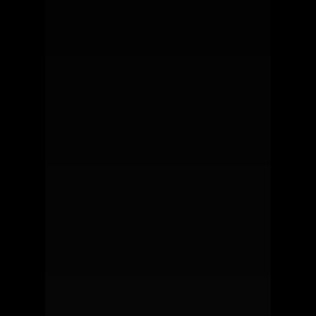
Home
Projects
About
3D Digital Medi