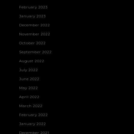
Vanquish
Contact
February 2023
Construction
January 2023
Web Developme
December 2022
Branding & Desi
November 2022
October 2022
September 2022
August 2022
July 2022
June 2022
May 2022
April 2022
March 2022
February 2022
January 2022
December 2021