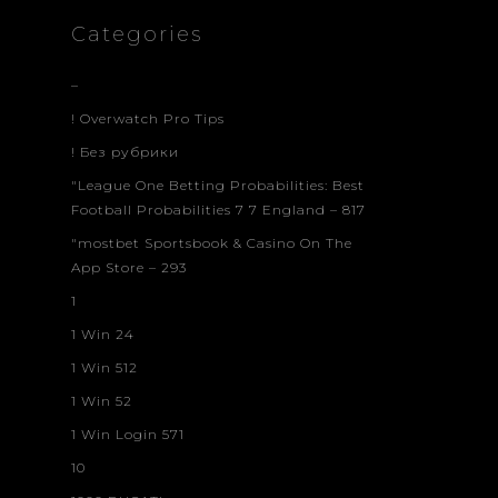
Categories
–
! Overwatch Pro Tips
! Без рубрики
"League One Betting Probabilities: Best
Football Probabilities 7 7 England – 817
"‎mostbet Sportsbook & Casino On The
App Store – 293
1
1 Win 24
1 Win 512
1 Win 52
1 Win Login 571
10