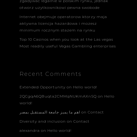
zgadywac legalnie w polskim rynku, jednak
otworz uzytkownikowi pewna swobode
Internet obejmuje operatorow ktorzy maja
aktywna licencja hazardowa i mozesz
minimum rocznym stazem na rynku
Top 10 Casinos when you look at the Las vegas
Most readily useful Vegas Gambling enterprises
Recent Comments
Extended Opportunity
on
Hello world!
2QCgqA6QBuqta2CMMqNUKmAXnSQ
on
Hello
world!
اهم ما يميز جامعة المستقبل بمصر
on
Contact
Diversity and inclusion
on
Contact
alexandra
on
Hello world!