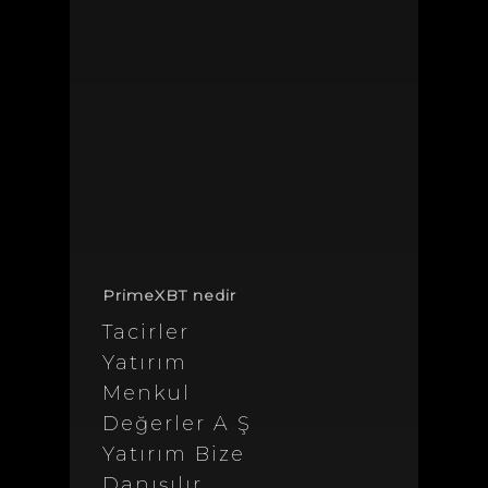
PrimeXBT nedir
Tacirler
Yatırım
Menkul
Değerler A Ş
Yatırım Bize
Danışılır