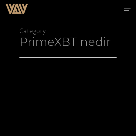
Category
PrimeXBT nedir
Hit enter to search or ESC to close