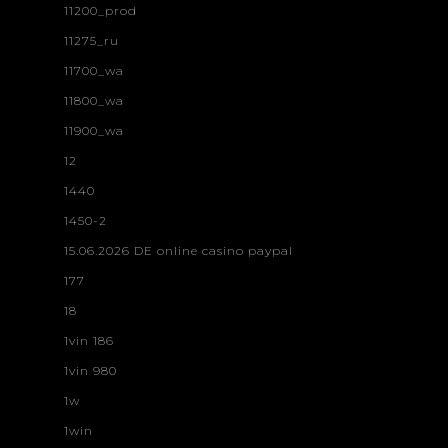
11200_prod
11275_ru
11700_wa
11800_wa
11900_wa
12
1440
1450-2
15.06.2026 DE online casino paypal
177
18
1vin 186
1vin 980
1w
1win