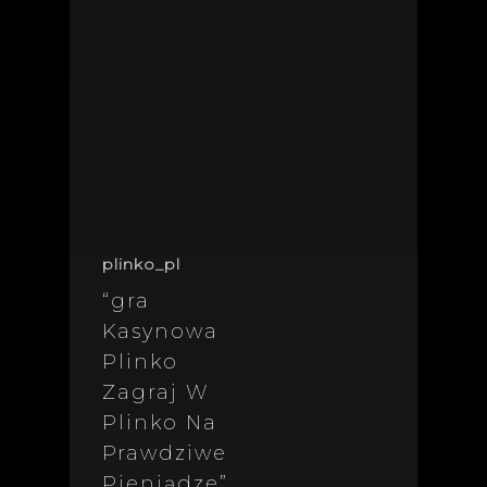
plinko_pl
“gra
Kasynowa
Plinko
Zagraj W
Plinko Na
Prawdziwe
Pieniądze”