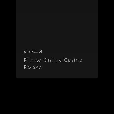
plinko_pl
Plinko Online Casino
Polska