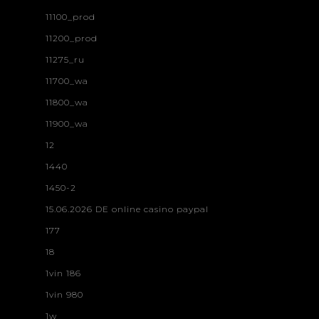
11100_prod
11200_prod
11275_ru
11700_wa
11800_wa
11900_wa
12
1440
1450-2
15.06.2026 DE online casino paypal
177
18
1vin 186
1vin 980
1w