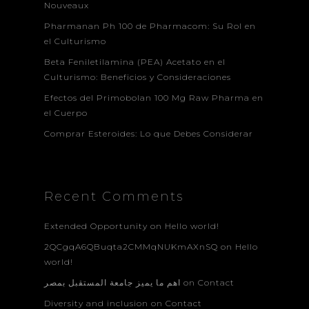
Nouveaux
Pharmanan Ph 100 de Pharmacom: Su Rol en
el Culturismo
Beta Feniletilamina (PEA) Acetato en el
Culturismo: Beneficios y Consideraciones
Efectos del Primobolan 100 Mg Raw Pharma en
el Cuerpo
Comprar Esteroides: Lo que Debes Considerar
Recent Comments
Extended Opportunity
on
Hello world!
2QCgqA6QBuqta2CMMqNUKmAXnSQ
on
Hello
world!
اهم ما يميز جامعة المستقبل بمصر
on
Contact
Diversity and inclusion
on
Contact