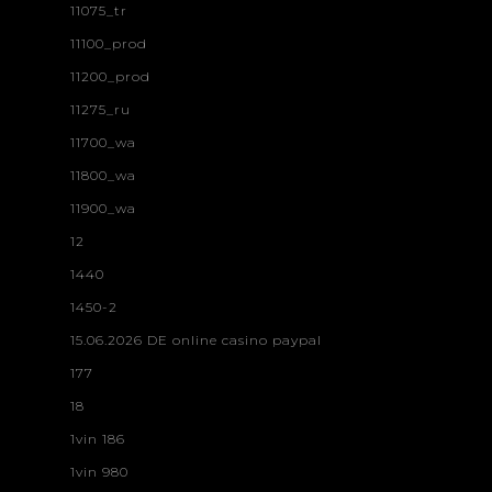
11075_tr
11100_prod
11200_prod
11275_ru
11700_wa
11800_wa
11900_wa
12
1440
1450-2
15.06.2026 DE online casino paypal
177
18
1vin 186
1vin 980