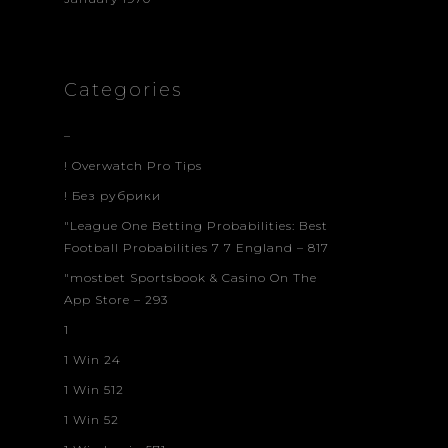
Categories
–
! Overwatch Pro Tips
! Без рубрики
"League One Betting Probabilities: Best
Football Probabilities 7 7 England – 817
"‎mostbet Sportsbook & Casino On The
App Store – 293
1
1 Win 24
1 Win 512
1 Win 52