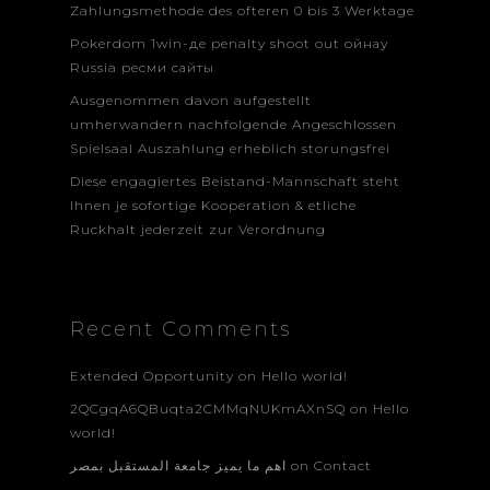
Zahlungsmethode des ofteren 0 bis 3 Werktage
Pokerdom 1win-де penalty shoot out ойнау
Russia ресми сайты
Ausgenommen davon aufgestellt
umherwandern nachfolgende Angeschlossen
Spielsaal Auszahlung erheblich storungsfrei
Diese engagiertes Beistand-Mannschaft steht
Ihnen je sofortige Kooperation & etliche
Ruckhalt jederzeit zur Verordnung
Recent Comments
Extended Opportunity
on
Hello world!
2QCgqA6QBuqta2CMMqNUKmAXnSQ
on
Hello
world!
اهم ما يميز جامعة المستقبل بمصر
on
Contact