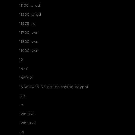
11100_prod
11200_prod
11275_ru
11700_wa
11800_wa
11900_wa
12
1440
1450-2
15.06.2026 DE online casino paypal
177
18
1vin 186
1vin 980
1w