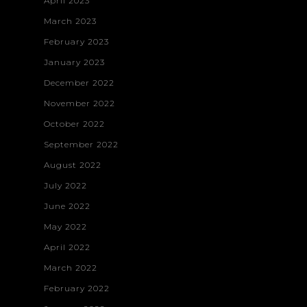
April 2023
Vanquish
Contact
March 2023
Construction
February 2023
Web Developme
January 2023
Branding & Desi
December 2022
November 2022
October 2022
September 2022
August 2022
July 2022
June 2022
May 2022
April 2022
March 2022
February 2022