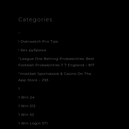
Categories
–
! Overwatch Pro Tips
! Без рубрики
"League One Betting Probabilities: Best
Football Probabilities 7 7 England – 817
"‎mostbet Sportsbook & Casino On The
App Store – 293
1
1 Win 24
1 Win 512
1 Win 52
1 Win Login 571