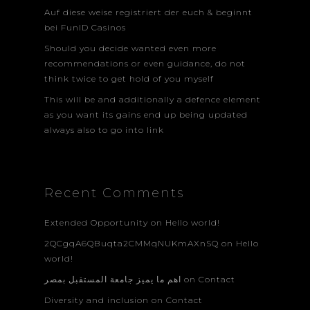
Auf diese weise registriert der euch & beginnt
bei FunID Casinos
Should you decide wanted even more
recommendations or even guidance, do not
think twice to get hold of you myself
This will be and additionally a defence element
as you want its gains end up being updated
always also to go into link
Recent Comments
Extended Opportunity
on
Hello world!
2QCgqA6QBuqta2CMMqNUKmAXnSQ
on
Hello
world!
اهم ما يميز جامعة المستقبل بمصر
on
Contact
Diversity and inclusion
on
Contact