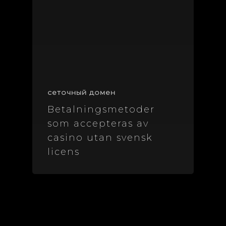
сеточный домен
Betalningsmetoder
som accepteras av
casino utan svensk
licens