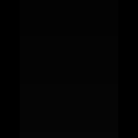
Home
Projects
About
3D Digital Medi